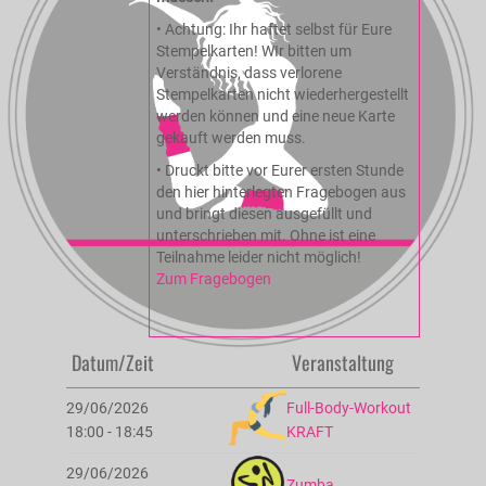
• Achtung: Ihr haftet selbst für Eure
Stempelkarten! WIr bitten um
Verständnis, dass verlorene
Stempelkarten nicht wiederhergestellt
werden können und eine neue Karte
gekauft werden muss.
• Druckt bitte vor Eurer ersten Stunde
den hier hinterlegten Fragebogen aus
und bringt diesen ausgefüllt und
unterschrieben mit. Ohne ist eine
Teilnahme leider nicht möglich!
Zum Fragebogen
Datum/Zeit
Veranstaltung
29/06/2026
Full-Body-Workout
18:00 - 18:45
KRAFT
29/06/2026
Zumba