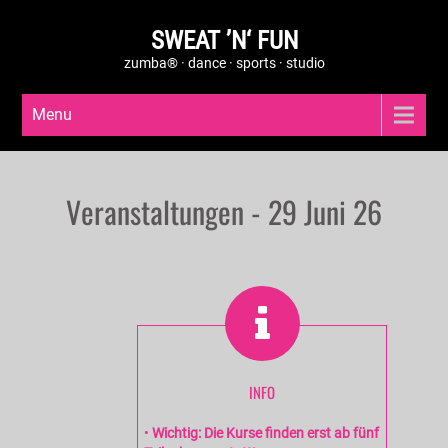
SWEAT ’N‘ FUN
zumba® · dance · sports · studio
Menu
Veranstaltungen - 29 Juni 26
INFO
•
Wichtig: Die Kurse finden erst ab fünf