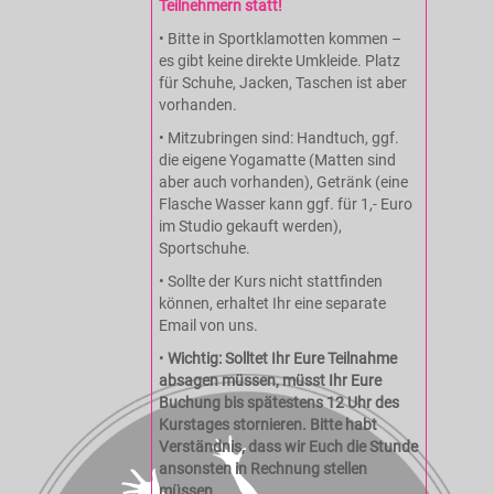
Teilnehmern statt!
• Bitte in Sportklamotten kommen –
es gibt keine direkte Umkleide. Platz
für Schuhe, Jacken, Taschen ist aber
vorhanden.
• Mitzubringen sind: Handtuch, ggf.
die eigene Yogamatte (Matten sind
aber auch vorhanden), Getränk (eine
Flasche Wasser kann ggf. für 1,- Euro
im Studio gekauft werden),
Sportschuhe.
• Sollte der Kurs nicht stattfinden
können, erhaltet Ihr eine separate
Email von uns.
•
Wichtig: Solltet Ihr Eure Teilnahme
absagen müssen, müsst Ihr Eure
Buchung bis spätestens 12 Uhr des
Kurstages stornieren. Bitte habt
Verständnis, dass wir Euch die Stunde
ansonsten in Rechnung stellen
müssen.