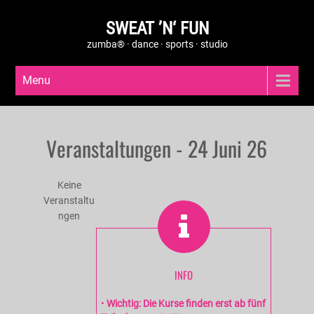
SWEAT ’N‘ FUN
zumba® · dance · sports · studio
Menu
Veranstaltungen - 24 Juni 26
Keine
Veranstaltu
ngen
INFO
•
Wichtig: Die Kurse finden erst ab fünf