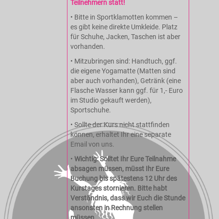
Teilnehmern statt!
• Bitte in Sportklamotten kommen –
es gibt keine direkte Umkleide. Platz
für Schuhe, Jacken, Taschen ist aber
vorhanden.
• Mitzubringen sind: Handtuch, ggf.
die eigene Yogamatte (Matten sind
aber auch vorhanden), Getränk (eine
Flasche Wasser kann ggf. für 1,- Euro
im Studio gekauft werden),
Sportschuhe.
• Sollte der Kurs nicht stattfinden
können, erhaltet Ihr eine separate
Email von uns.
•
Wichtig: Solltet Ihr Eure Teilnahme
absagen müssen, müsst Ihr Eure
Buchung bis spätestens 12 Uhr des
Kurstages stornieren. Bitte habt
Verständnis, dass wir Euch die Stunde
ansonsten in Rechnung stellen
müssen.