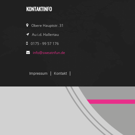
KONTAKTINFO
Obere Hauptstr. 31
Au i.d. Hallertau
0175 - 99 57 176
info@sweatnfun.de
Impressum
Kontakt