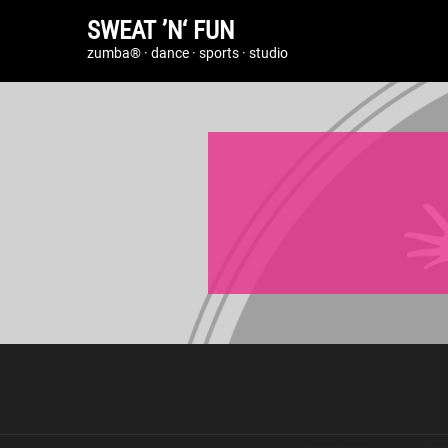
SWEAT ’N‘ FUN
zumba® · dance · sports · studio