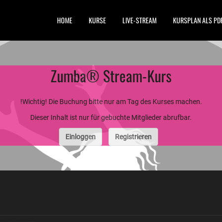
HOME
KURSE
LIVE-STREAM
KURSPLAN ALS PD
Zumba® Stream-Kurs
!Wichtig! Die Buchung bitte nur am Tag des Kurses machen.
Dieser Inhalt ist nur für gebuchte Mitglieder abrufbar.
Einloggen
Registrieren