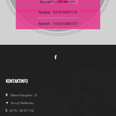
abgesprochen werden:
Nadine:
0175-9957176
Marion:
0162-6284157
KONTAKTINFO
Obere Hauptstr. 31
Au i.d. Hallertau
0175 - 99 57 176