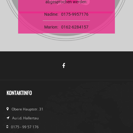
abgesprochen werden:
Nadine:
0175-9957176
Marion:
0162-6284157
KONTAKTINFO
Obere Hauptstr. 31
Au i.d. Hallertau
0175 - 99 57 176