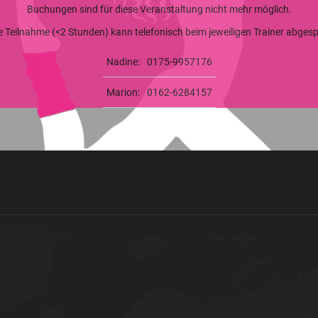
Buchungen sind für diese Veranstaltung nicht mehr möglich.
ge Teilnahme (<2 Stunden) kann telefonisch beim jeweiligen Trainer abge
Nadine:
0175-9957176
Marion:
0162-6284157