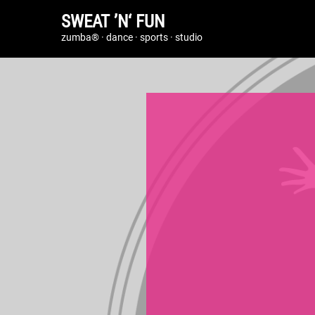
SWEAT ’N‘ FUN
zumba® · dance · sports · studio