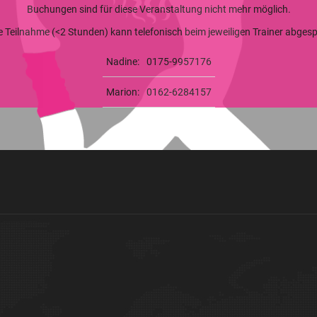
Buchungen sind für diese Veranstaltung nicht mehr möglich.
ge Teilnahme (<2 Stunden) kann telefonisch beim jeweiligen Trainer abge
Nadine:
0175-9957176
Marion:
0162-6284157