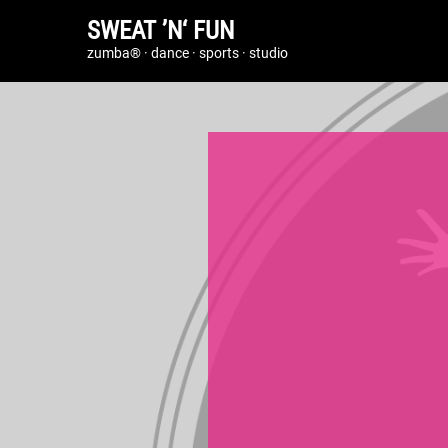
SWEAT ’N‘ FUN
zumba® · dance · sports · studio