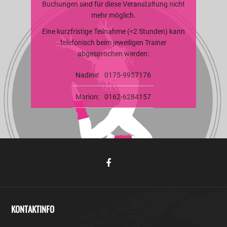
Buchungen sind für diese Veranstaltung nicht
mehr möglich.
Eine kurzfristige Teilnahme (<2 Stunden) kann
telefonisch beim jeweiligen Trainer
abgesprochen werden:
Nadine:
0175-9957176
Marion:
0162-6284157
KONTAKTINFO