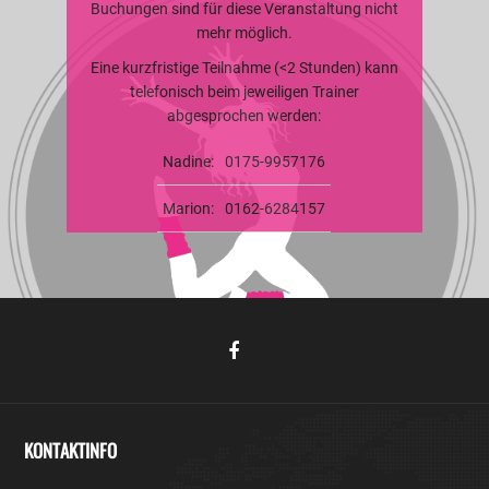
Buchungen sind für diese Veranstaltung nicht
mehr möglich.
Eine kurzfristige Teilnahme (<2 Stunden) kann
telefonisch beim jeweiligen Trainer
abgesprochen werden:
Nadine:
0175-9957176
Marion:
0162-6284157
KONTAKTINFO