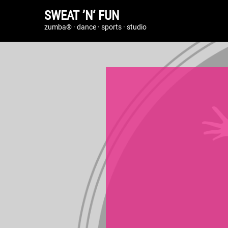
SWEAT ’N‘ FUN
zumba® · dance · sports · studio