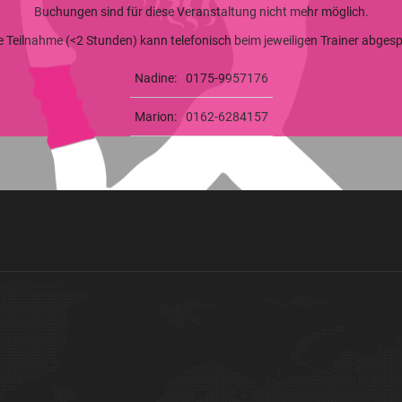
Buchungen sind für diese Veranstaltung nicht mehr möglich.
ge Teilnahme (<2 Stunden) kann telefonisch beim jeweiligen Trainer abge
Nadine:
0175-9957176
Marion:
0162-6284157