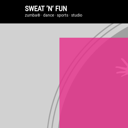
SWEAT ’N‘ FUN
zumba® · dance · sports · studio