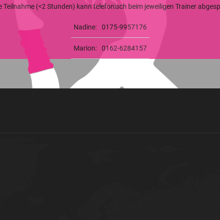
ge Teilnahme (<2 Stunden) kann telefonisch beim jeweiligen Trainer abge
Nadine:
0175-9957176
Marion:
0162-6284157