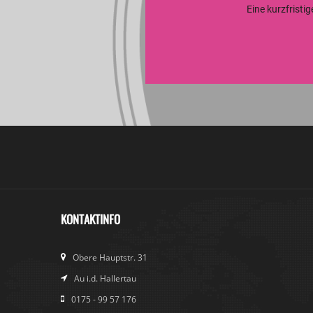
Eine kurzfristi
KONTAKTINFO
Obere Hauptstr. 31
Au i.d. Hallertau
0175 - 99 57 176