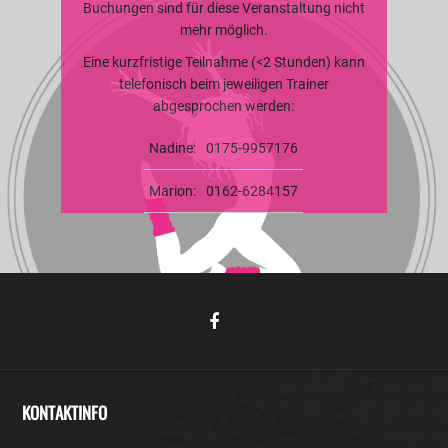
Buchungen sind für diese Veranstaltung nicht
mehr möglich.
Eine kurzfristige Teilnahme (<2 Stunden) kann
telefonisch beim jeweiligen Trainer
abgesprochen werden:
Nadine:
0175-9957176
Marion:
0162-6284157
KONTAKTINFO