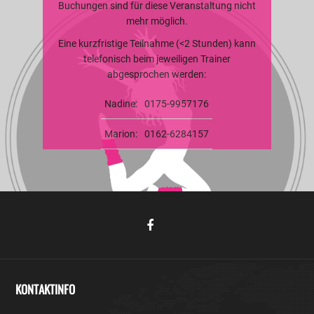
Buchungen sind für diese Veranstaltung nicht
mehr möglich.
Eine kurzfristige Teilnahme (<2 Stunden) kann
telefonisch beim jeweiligen Trainer
abgesprochen werden:
Nadine:
0175-9957176
Marion:
0162-6284157
KONTAKTINFO