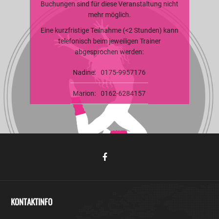
Buchungen sind für diese Veranstaltung nicht
mehr möglich.
Eine kurzfristige Teilnahme (<2 Stunden) kann
telefonisch beim jeweiligen Trainer
abgesprochen werden:
Nadine:
0175-9957176
Marion:
0162-6284157
KONTAKTINFO