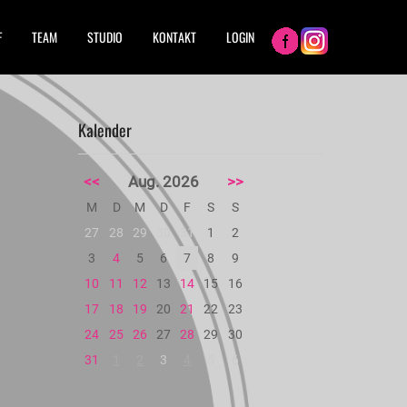
F
TEAM
STUDIO
KONTAKT
LOGIN
Kalender
<<
Aug. 2026
>>
M
D
M
D
F
S
S
27
28
29
30
31
1
2
3
4
5
6
7
8
9
10
11
12
13
14
15
16
17
18
19
20
21
22
23
24
25
26
27
28
29
30
31
1
2
3
4
5
6