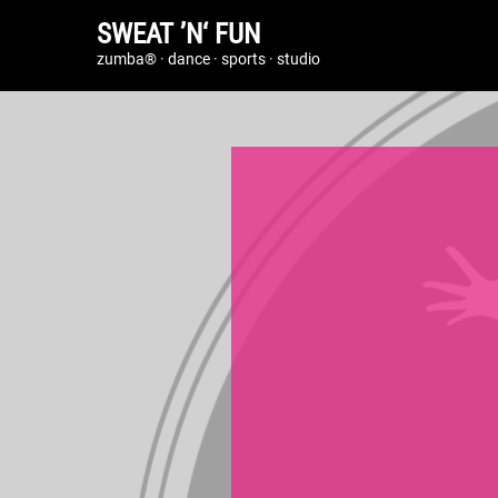
SWEAT ’N‘ FUN
zumba® · dance · sports · studio