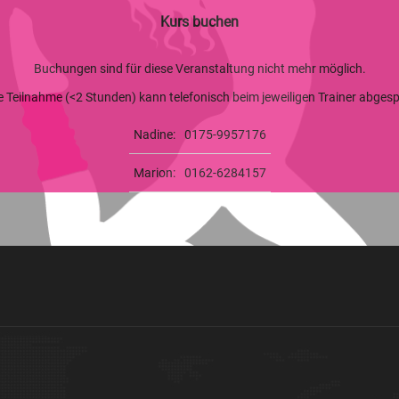
Kurs buchen
Buchungen sind für diese Veranstaltung nicht mehr möglich.
ge Teilnahme (<2 Stunden) kann telefonisch beim jeweiligen Trainer abge
Nadine:
0175-9957176
Marion:
0162-6284157