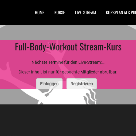
HOME
KURSE
LIVE-STREAM
KURSPLAN ALS PD
Full-Body-Workout Stream-Kurs
Nächste Termine für den Live-Stream:…
Dieser Inhalt ist nur für gebuchte Mitglieder abrufbar.
Einloggen
Registrieren