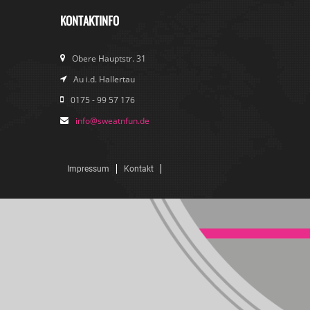
KONTAKTINFO
Obere Hauptstr. 31
Au i.d. Hallertau
0175 - 99 57 176
info@sweatnfun.de
Impressum
Kontakt