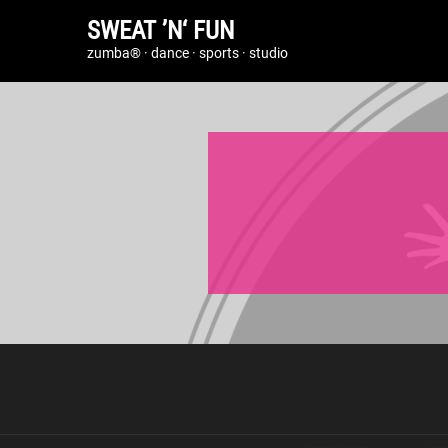
SWEAT ’N‘ FUN
zumba® · dance · sports · studio