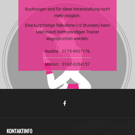
Buchungen sind für diese Veranstaltung nicht
mehr möglich.
Eine kurzfristige Teilnahme (<2 Stunden) kann
telefonisch beim jeweiligen Trainer
abgesprochen werden:
Nadine:
0175-9957176
Marion:
0162-6284157
KONTAKTINFO