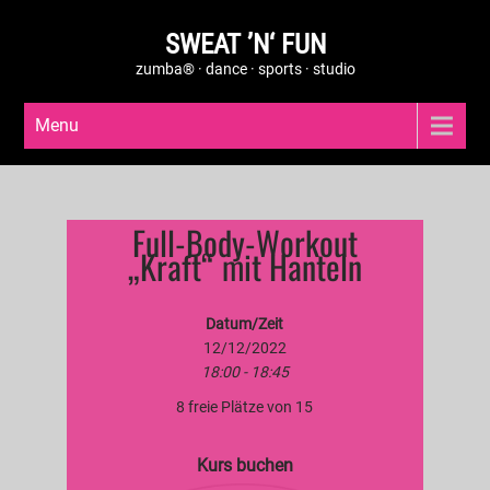
SWEAT ’N‘ FUN
zumba® · dance · sports · studio
Menu
Full-Body-Workout
„Kraft“ mit Hanteln
Datum/Zeit
12/12/2022
18:00 - 18:45
8 freie Plätze von 15
Kurs buchen