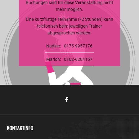
Buchungen sind für diese Veranstaltung nicht
mehr möglich.
Eine kurzfristige Teilnahme (<2 Stunden) kann
telefonisch beim jeweiligen Trainer
abgesprochen werden:
Nadine:
0175-9957176
Marion:
0162-6284157
KONTAKTINFO