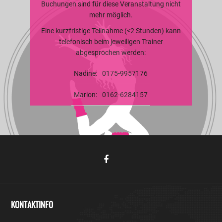
Buchungen sind für diese Veranstaltung nicht
mehr möglich.
Eine kurzfristige Teilnahme (<2 Stunden) kann
telefonisch beim jeweiligen Trainer
abgesprochen werden:
Nadine:
0175-9957176
Marion:
0162-6284157
KONTAKTINFO