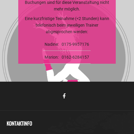
Buchungen sind für diese Veranstaltung nicht
mehr möglich.
Eine kurzfristige Teilnahme (<2 Stunden) kann
telefonisch beim jeweiligen Trainer
abgesprochen werden:
Nadine:
0175-9957176
Marion:
0162-6284157
KONTAKTINFO