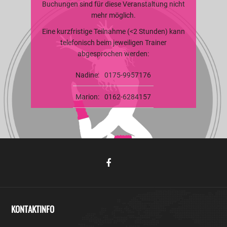
Buchungen sind für diese Veranstaltung nicht
mehr möglich.
Eine kurzfristige Teilnahme (<2 Stunden) kann
telefonisch beim jeweiligen Trainer
abgesprochen werden:
Nadine:
0175-9957176
Marion:
0162-6284157
KONTAKTINFO