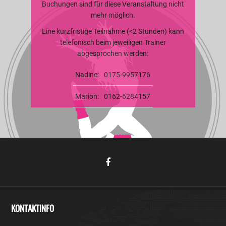
Buchungen sind für diese Veranstaltung nicht
mehr möglich.
Eine kurzfristige Teilnahme (<2 Stunden) kann
telefonisch beim jeweiligen Trainer
abgesprochen werden:
Nadine:
0175-9957176
Marion:
0162-6284157
KONTAKTINFO