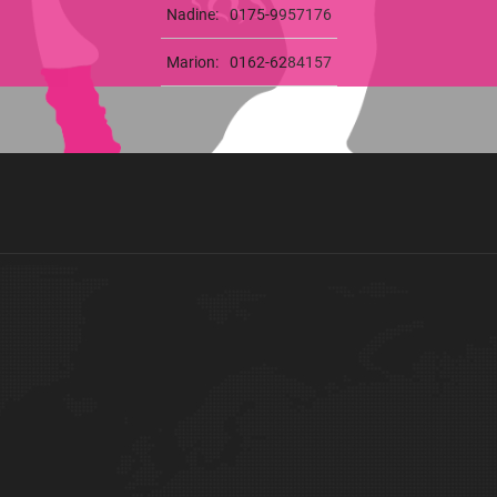
Nadine:
0175-9957176
Marion:
0162-6284157