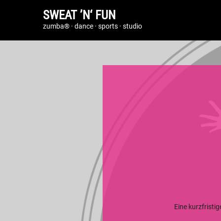
SWEAT ’N‘ FUN
zumba® · dance · sports · studio
Eine kurzfristi