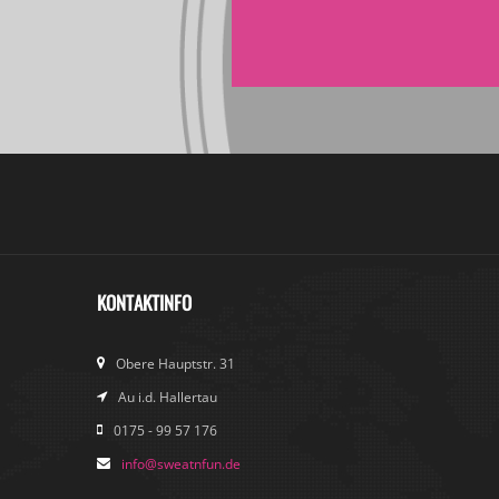
KONTAKTINFO
Obere Hauptstr. 31
Au i.d. Hallertau
0175 - 99 57 176
info@sweatnfun.de