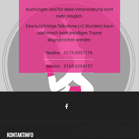
Buchungen sind für diese Veranstaltung nicht
mehr möglich.
Eine kurzfristige Teilnahme (<2 Stunden) kann
telefonisch beim jeweiligen Trainer
abgesprochen werden:
Nadine:
0175-9957176
Marion:
0162-6284157
KONTAKTINFO