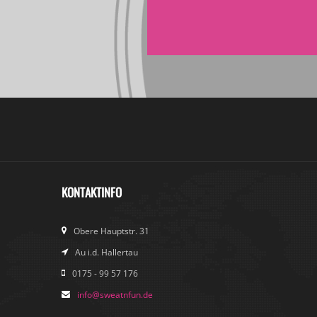
KONTAKTINFO
Obere Hauptstr. 31
Au i.d. Hallertau
0175 - 99 57 176
info@sweatnfun.de