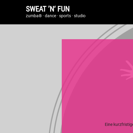
SWEAT ’N‘ FUN
zumba® · dance · sports · studio
Eine kurzfristi