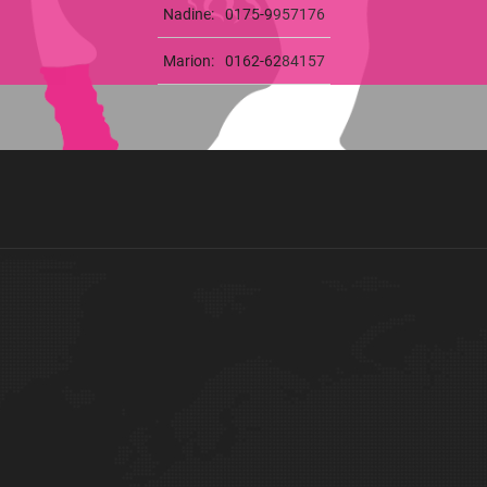
Nadine:
0175-9957176
Marion:
0162-6284157