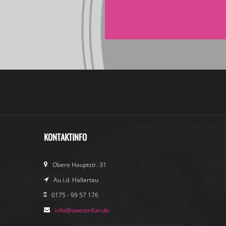
KONTAKTINFO
Obere Hauptstr. 31
Au i.d. Hallertau
0175 - 99 57 176
info@sweatnfun.de