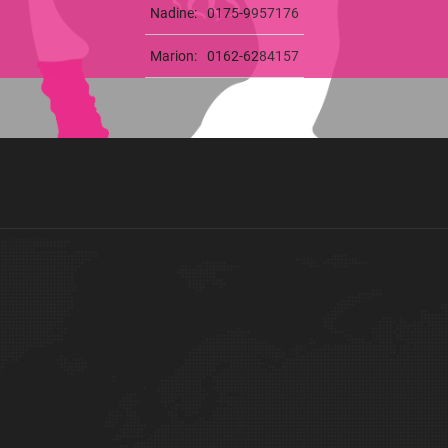
Nadine:
0175-9957176
Marion:
0162-6284157