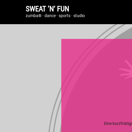
SWEAT ’N‘ FUN
zumba® · dance · sports · studio
Eine kurzfristi