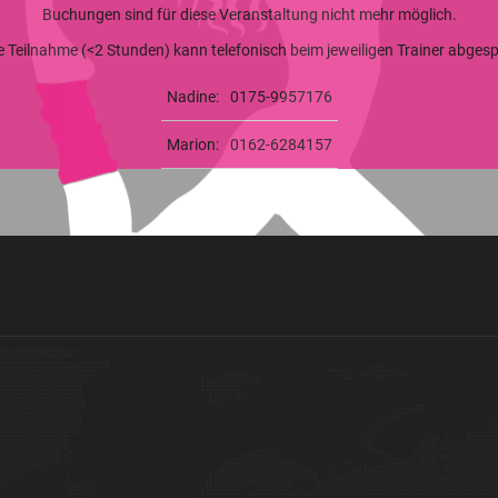
Buchungen sind für diese Veranstaltung nicht mehr möglich.
ge Teilnahme (<2 Stunden) kann telefonisch beim jeweiligen Trainer abge
Nadine:
0175-9957176
Marion:
0162-6284157