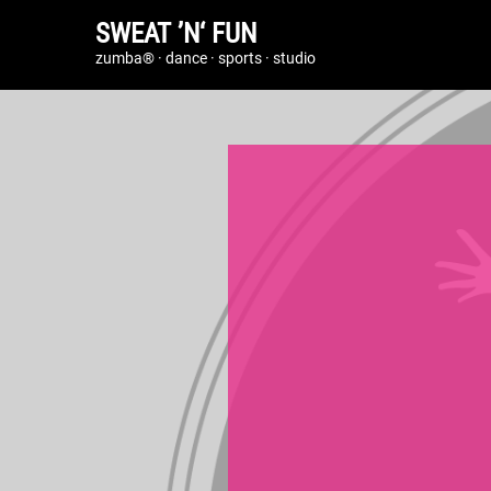
SWEAT ’N‘ FUN
zumba® · dance · sports · studio