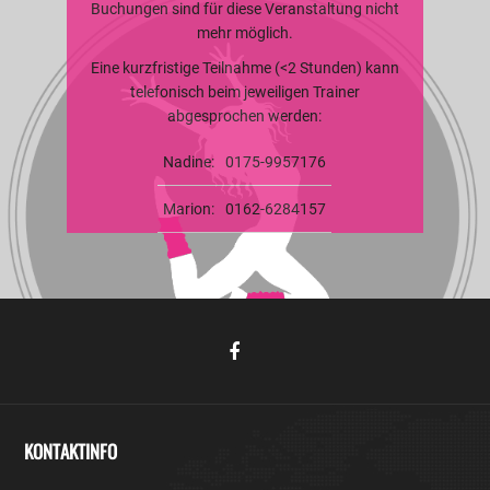
Buchungen sind für diese Veranstaltung nicht
mehr möglich.
Eine kurzfristige Teilnahme (<2 Stunden) kann
telefonisch beim jeweiligen Trainer
abgesprochen werden:
Nadine:
0175-9957176
Marion:
0162-6284157
KONTAKTINFO