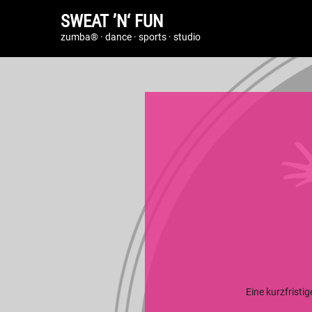
SWEAT ’N‘ FUN
zumba® · dance · sports · studio
Eine kurzfristi