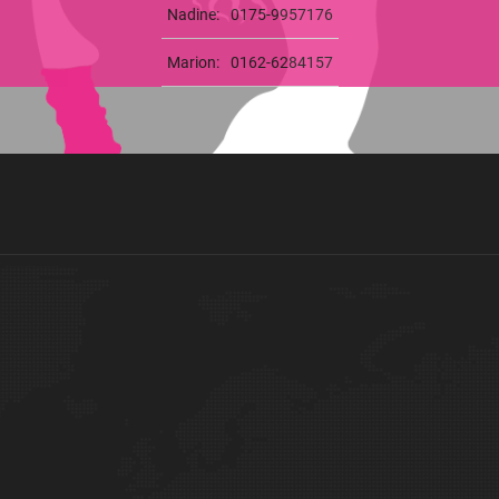
Nadine:
0175-9957176
Marion:
0162-6284157