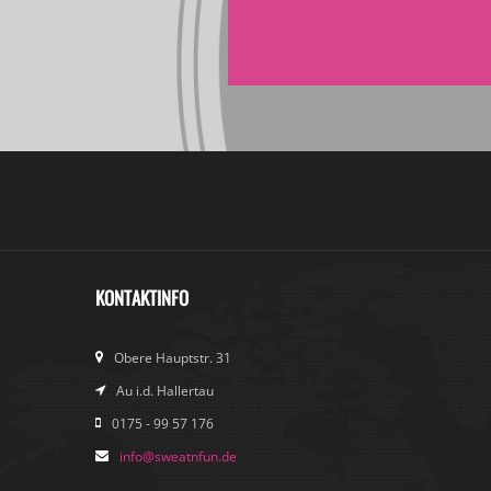
KONTAKTINFO
Obere Hauptstr. 31
Au i.d. Hallertau
0175 - 99 57 176
info@sweatnfun.de